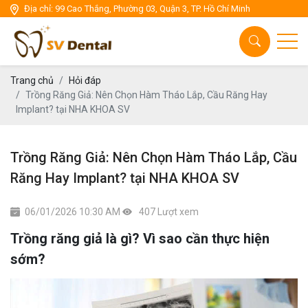
Địa chỉ: 99 Cao Thắng, Phường 03, Quận 3, TP. Hồ Chí Minh
Chăm sóc răng miệng
Thẩm mỹ răng sứ
Cấy ghép Implant
Trang chủ
Hỏi đáp
Trồng Răng Giả: Nên Chọn Hàm Tháo Lắp, Cầu Răng Hay
Implant? tại NHA KHOA SV
Thẩm mỹ niền răng
Nha Khoa tổng quát
Trồng Răng Giả: Nên Chọn Hàm Tháo Lắp, Cầu
Răng Hay Implant? tại NHA KHOA SV
06/01/2026 10:30 AM
407 Lượt xem
Trồng răng giả là gì? Vì sao cần thực hiện
sớm?