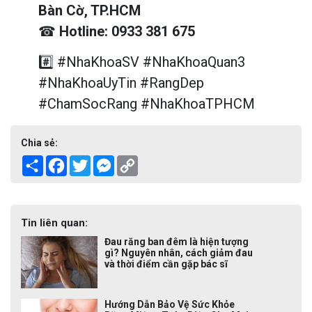
Bàn Cờ, TP.HCM
☎
Hotline: 0933 381 675
#️⃣ #NhaKhoaSV #NhaKhoaQuan3
#NhaKhoaUyTin #RangDep
#ChamSocRang #NhaKhoaTPHCM
Chia sẻ:
Share
Facebook
Twitter
Messenger
Copy
Link
Tin liên quan:
Đau răng ban đêm là hiện tượng
gì? Nguyên nhân, cách giảm đau
và thời điểm cần gặp bác sĩ
Hướng Dẫn Bảo Vệ Sức Khỏe