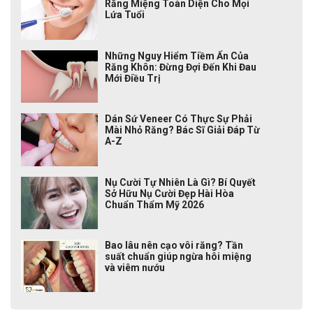
Răng Miệng Toàn Diện Cho Mọi
Lứa Tuổi
Những Nguy Hiểm Tiềm Ẩn Của
Răng Khôn: Đừng Đợi Đến Khi Đau
Mới Điều Trị
Dán Sứ Veneer Có Thực Sự Phải
Mài Nhỏ Răng? Bác Sĩ Giải Đáp Từ
A-Z
Nụ Cười Tự Nhiên Là Gì? Bí Quyết
Sở Hữu Nụ Cười Đẹp Hài Hòa
Chuẩn Thẩm Mỹ 2026
Bao lâu nên cạo vôi răng? Tần
suất chuẩn giúp ngừa hôi miệng
và viêm nướu