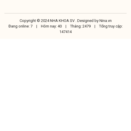
Copyright © 2024 NHA KHOA SV . Designed by
Nina.vn
Đang online: 7
|
Hôm nay: 40
|
Tháng: 2479
|
Tổng truy cập:
147414