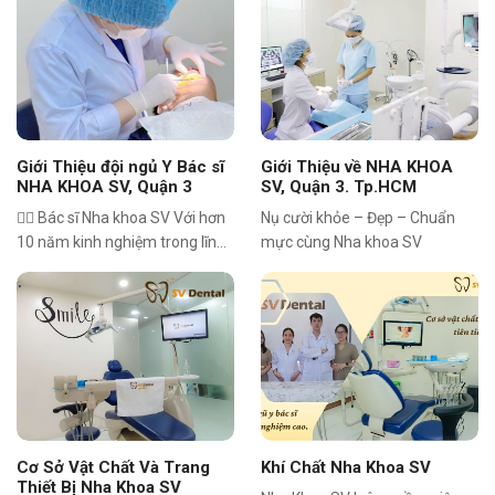
nghiệm điều trị khớp cắn phức
giỏi, công nghệ hiện đại.
tạp.
Giới Thiệu đội ngủ Y Bác sĩ
Giới Thiệu về NHA KHOA
NHA KHOA SV, Quận 3
SV, Quận 3. Tp.HCM
👩‍⚕️ Bác sĩ Nha khoa SV Với hơn
Nụ cười khỏe – Đẹp – Chuẩn
10 năm kinh nghiệm trong lĩnh
mực cùng Nha khoa SV
vực Răng – Hàm – Mặt, bác sĩ
tại Nha khoa SV không chỉ được
biết đến bởi chuyên môn vững
vàng mà còn bởi sự tận tâm và
trách nhiệm trong từng ca điều
trị. Từ nha khoa tổng quát,
thẩm mỹ, chỉnh nha cho đến
cấy ghép implant, bác sĩ luôn
mang đến giải pháp an toàn –
Cơ Sở Vật Chất Và Trang
Khí Chất Nha Khoa SV
hiệu quả – thẩm mỹ, giúp hàng
Thiết Bị Nha Khoa SV