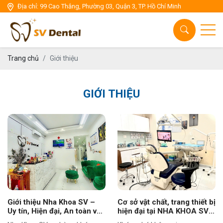
Địa chỉ: 99 Cao Thắng, Phường 03, Quận 3, TP. Hồ Chí Minh
Chăm sóc răng miệng
Thẩm mỹ răng sứ
Cấy ghép Implant
Trang chủ
Giới thiệu
Thẩm mỹ niền răng
GIỚI THIỆU
Nha Khoa tổng quát
Giới thiệu Nha Khoa SV –
Cơ sở vật chất, trang thiết bị
Uy tín, Hiện đại, An toàn vô
hiện đại tại NHA KHOA SV-
trùng & Đội ngũ chuyên
nơi khơi nguồn của nhưng