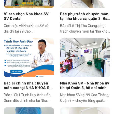
Implant và các điều trị hỗ trợ
(Nâng xoang hàm, ghép xương
ổ răng, ghép mô mềm quanh
Vì sao chọn Nha khoa SV -
Bác phụ trách chuyên môn
răng) Hy vọng Nha Khoa SV sẽ
SV Dental
tại nha khoa sv, quận 3. Bs .
Lê Thị Thu Giang
là nơi được đồng hành cùng
Giới thiệu về Nha Khoa SV có
Bác sĩ Lê Thị Thu Giang, phụ
bạn để đi tìm được nụ cười
địa chỉ tại 99 Cao
trách chuyên môn tại Nha khoa
hoàn hảo nhất và tuyệt vời
Thắng,Phường 03, Quận 3, TP.
SV, với nhiều năm kinh nghiệm
nhất, thuộc về bản sắc cá nhân
Hồ Chí Minh Điện Thoại:
trong khám và điều trị Răng
của riêng bạn.
0933381675
Hàm Mặt. Phụ trách chuyên
môn: – Khám bệnh, chữa bệnh
chuyên khoa Răng Hàm Mặt
Kinh nghiệm công tác và bằng
cấp chuyên môn: – Chứng Chỉ
Hành Nghề Khám Bệnh, Chữa
Bệnh (2017) – Bác sĩ chuyên
Bác sĩ chinh nha chuyên
Nha Khoa SV - Nha Khoa uy
khoa Tại Nha Kha SV
môn cao tại NHA KHOA SV ,
tín tại Quận 3, hồ chí minh
Quận 3 . BS CK1 TrỊnh Huy
Bác sĩ CK1 Trịnh Huy Anh Đào,
Nha khoa SV tại 99 Cao Thắng,
Anh Đào
Giám đốc chỉnh nha tại Nha
Quận 3 – chuyên tổng quát,
khoa SV, với chứng chỉ
thẩm mỹ, chỉnh nha, implant,
Invisalign, Bio Meaw và kinh
phục hình răng. Đội ngũ bác sĩ