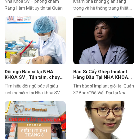
Nha Khoa SV – phòng khám
Khám phá không gian sang
môn cao tại Quận 3
nụ cười khỏe mạnh
Răng Hàm Mặt uy tín tại Quận
trọng và hệ thống trang thiết bị
3, sở hữu đội ngũ bác sĩ giỏi,
hiện đại tại Nha Khoa SV. Môi
công nghệ hiện đại, vô trùng
trường điều trị vô trùng, tiện
đạt chuẩn và dịch vụ thẩm mỹ
nghi, cùng công nghệ nha khoa
nha khoa chất lượng cao. Xem
tiên tiến giúp khách hàng an
video giới thiệu ngay.
tâm và thoải mái trong suốt
quá trình điều trị.
Đội ngũ Bác sĩ tại NHA
Bác Sĩ Cấy Ghép Implant
KHOA SV , Tận tâm, chuyên
Hàng Đầu Tại NHA KHOA
nghiệp và giàu kinh nghiệm
SV , Quận 3 . BS CK 1 ĐỖ
Tìm hiểu đội ngũ bác sĩ giàu
Tìm bác sĩ Implant giỏi tại Quận
VIẾT ĐẠI
kinh nghiệm tại Nha khoa SV
3? Bác sĩ Đỗ Viết Đại tại Nha
Quận 3. Chăm sóc tận tình, an
khoa SV là lựa chọn tin cậy cho
toàn
cấy ghép Implant an toàn,
thẩm mỹ, bền vững. Phụ trách
chuyên môn: -Khám, chữa
bệnh chuyên khoa răng hàm
mặt -Phẫu thuật cấy ghép