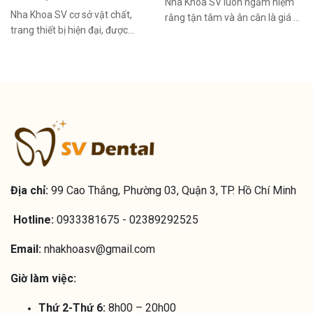
Nha Khoa SV luôn ngầm niệm
ngàn khách hàng trong và
Nha Khoa SV cơ sở vật chất,
rằng tận tâm và ân cân là giá trị
ngoài nước tìm lại nụ cười tự
trang thiết bị hiện đại, được
cốt lõi mang lại sự thành công
tin. ✨ Khí chất của bác sĩ SV là
nhập khẩu trực tiếp từ Quốc Tê
sự kết hợp giữa tay nghề, trái
đã giúp các bác sĩ tại SV điều trị
tim và tầm nhìn, coi mỗi nụ
cho bệnh nhân một cách chính
cười không chỉ là kết quả điều
xác và nhanh hơn.
trị mà còn là niềm tin được trao
gửi.
Địa chỉ:
99 Cao Thắng, Phường 03, Quận 3, TP. Hồ Chí Minh
Hotline:
0933381675 - 02389292525
Email:
nhakhoasv@gmail.com
Giờ làm việc:
Thứ 2-Thứ 6:
8h00 – 20h00