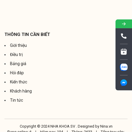
THÔNG TIN CẦN BIẾT
Giới thiệu
Điều trị
Bảng giá
Hỏi đáp
Kiến thức
Khách hàng
Tin tức
Copyright © 2024 NHA KHOA SV . Designed by
Nina.vn
Đang online: 6
|
Hôm nay: 194
|
Tháng: 2633
|
Tổng truy cập: