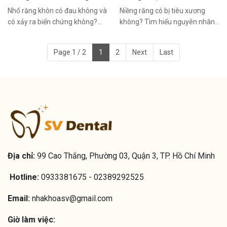
khi nhổ không ? NHA KHOA
Quận 3
Nhổ răng khôn có đau không và
Niềng răng có bị tiêu xương
SV ,Quận 3
có xảy ra biến chứng không?
không? Tìm hiểu nguyên nhân,
Nha khoa SV – Quận 3 giải đáp
cách phòng tránh và lời khuyên
chi tiết, thực hiện an toàn, nhẹ
từ bác sĩ tại Nha khoa SV –
Page 1 / 2
1
2
Next
Last
nhàng, công nghệ hiện đại. Liên
Quận 3. Cam kết chỉnh nha an
hệ 0933 381 675.
toàn, không biến chứng, theo
dõi sát sao từng giai đoạn.
Hotline: 0933 381 675.
Địa chỉ:
99 Cao Thắng, Phường 03, Quận 3, TP. Hồ Chí Minh
Hotline:
0933381675 - 02389292525
Email:
nhakhoasv@gmail.com
Giờ làm việc: