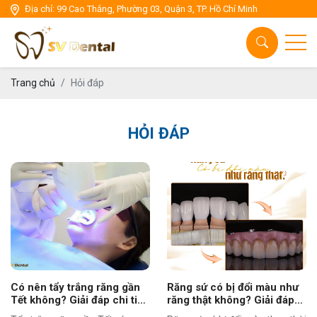
Địa chỉ: 99 Cao Thắng, Phường 03, Quận 3, TP. Hồ Chí Minh
Chăm sóc răng miệng
Thẩm mỹ răng sứ
Cấy ghép Implant
Trang chủ
Hỏi đáp
Thẩm mỹ niền răng
HỎI ĐÁP
Nha Khoa tổng quát
Có nên tẩy trắng răng gần
Răng sứ có bị đổi màu như
Tết không? Giải đáp chi tiết
răng thật không? Giải đáp
từ Nha Khoa SV
từ bác sĩ nha khoa SV