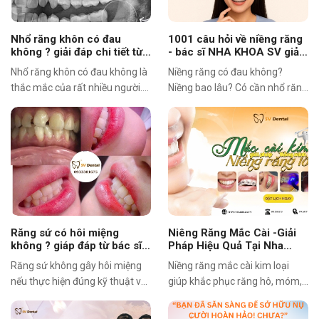
Nhổ răng khôn có đau
1001 câu hỏi về niềng răng
không ? giải đáp chi tiết từ
- bác sĩ NHA KHOA SV giải
BS NHA KHOA SV
đáp chi tiết.
Nhổ răng khôn có đau không là
Niềng răng có đau không?
thắc mắc của rất nhiều người.
Niềng bao lâu? Có cần nhổ răng
Bác sĩ Nha Khoa SV chia sẻ chi
không? Bác sĩ Nha Khoa SV
tiết cảm giác trong và sau khi
tổng hợp hơn 1001 câu hỏi
nhổ, cùng cách giảm đau,
thường gặp về niềng răng và
chăm sóc hiệu quả giúp bạn
giải đáp chi tiết, giúp bạn hiểu
yên tâm hơn khi điều trị.
rõ trước khi quyết định chỉnh
nha.
Răng sứ có hôi miệng
Niêng Răng Mắc Cài -Giải
không ? giáp đáp từ bác sĩ
Pháp Hiệu Quả Tại Nha
NHA KHOA SV, quận 3
Khoa SV, Quận 3
Răng sứ không gây hôi miệng
Niềng răng mắc cài kim loại
nếu thực hiện đúng kỹ thuật và
giúp khắc phục răng hô, móm,
chăm sóc tốt. Bài viết giải thích
khấp khểnh hiệu quả, chi phí
nguyên nhân khiến hơi thở có
hợp lý. Tại Nha Khoa SV – 99