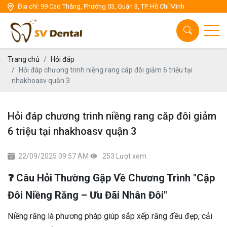
Địa chỉ: 99 Cao Thắng, Phường 03, Quận 3, TP. Hồ Chí Minh
Chăm sóc răng miệng
Thẩm mỹ răng sứ
Cấy ghép Implant
Trang chủ
Hỏi đáp
Hỏi đáp chương trinh niềng rang căp đôi giảm 6 triệu tại
nhakhoasv quận 3
Thẩm mỹ niền răng
Nha Khoa tổng quát
Hỏi đáp chương trinh niềng rang căp đôi giảm
6 triệu tại nhakhoasv quận 3
22/09/2025 09:57 AM
253 Lượt xem
❓ Câu Hỏi Thường Gặp Về Chương Trình "Cặp
Đôi Niềng Răng – Ưu Đãi Nhân Đôi"
Niềng răng là phương pháp giúp sắp xếp răng đều đẹp, cải