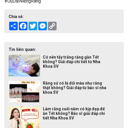
#UuDaiNiengRang
Chia sẻ:
Share
Facebook
Twitter
Messenger
Copy
Link
Tin liên quan:
Có nên tẩy trắng răng gần Tết
không? Giải đáp chi tiết từ Nha
Khoa SV
Răng sứ có bị đổi màu như răng
thật không? Giải đáp từ bác sĩ nha
khoa SV
Làm răng cuối năm có kịp đẹp để
ăn Tết không? Bác sĩ giải đáp chi
tiết Nha Khoa SV