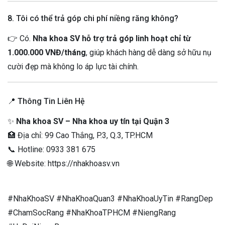
8. Tôi có thể trả góp chi phí niềng răng không?
👉 Có.
Nha khoa SV hỗ trợ trả góp linh hoạt chỉ từ
1.000.000 VNĐ/tháng
, giúp khách hàng dễ dàng sở hữu nụ
cười đẹp mà không lo áp lực tài chính.
📍 Thông Tin Liên Hệ
✨
Nha khoa SV – Nha khoa uy tín tại Quận 3
🏥 Địa chỉ: 99 Cao Thắng, P.3, Q.3, TP.HCM
📞 Hotline: 0933 381 675
🌐 Website:
https://nhakhoasv.vn
#NhaKhoaSV #NhaKhoaQuan3 #NhaKhoaUyTin #RangDep
#ChamSocRang #NhaKhoaTPHCM #NiengRang