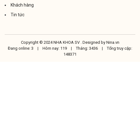
Khách hàng
Tin tức
Copyright © 2024 NHA KHOA SV . Designed by
Nina.vn
Đang online: 3
|
Hôm nay: 119
|
Tháng: 3436
|
Tổng truy cập:
148371