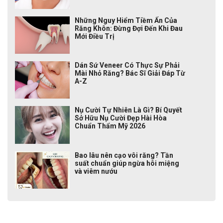
Những Nguy Hiểm Tiềm Ẩn Của
Răng Khôn: Đừng Đợi Đến Khi Đau
Mới Điều Trị
Dán Sứ Veneer Có Thực Sự Phải
Mài Nhỏ Răng? Bác Sĩ Giải Đáp Từ
A-Z
Nụ Cười Tự Nhiên Là Gì? Bí Quyết
Sở Hữu Nụ Cười Đẹp Hài Hòa
Chuẩn Thẩm Mỹ 2026
Bao lâu nên cạo vôi răng? Tần
suất chuẩn giúp ngừa hôi miệng
và viêm nướu