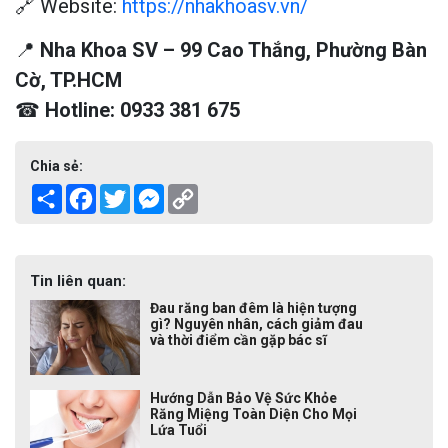
🔗 Website:
https://nhakhoasv.vn/
📍
Nha Khoa SV – 99 Cao Thắng, Phường Bàn
Cờ, TP.HCM
☎
Hotline: 0933 381 675
Chia sẻ:
Share
Facebook
Twitter
Messenger
Copy
Link
Tin liên quan:
Đau răng ban đêm là hiện tượng
gì? Nguyên nhân, cách giảm đau
và thời điểm cần gặp bác sĩ
Hướng Dẫn Bảo Vệ Sức Khỏe
Răng Miệng Toàn Diện Cho Mọi
Lứa Tuổi