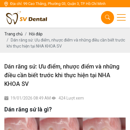
Địa chỉ: 99 Cao Thắng, Phường 03, Quận 3, TP. Hồ Chí Minh
Chăm sóc răng miệng
Thẩm mỹ răng sứ
Cấy ghép Implant
Trang chủ
Hỏi đáp
Dán răng sứ: Ưu điểm, nhược điểm và những điều cần biết trước
khi thực hiện tại NHA KHOA SV
Thẩm mỹ niền răng
Nha Khoa tổng quát
Dán răng sứ: Ưu điểm, nhược điểm và những
điều cần biết trước khi thực hiện tại NHA
KHOA SV
19/01/2026 08:49 AM
424 Lượt xem
Dán răng sứ là gì?