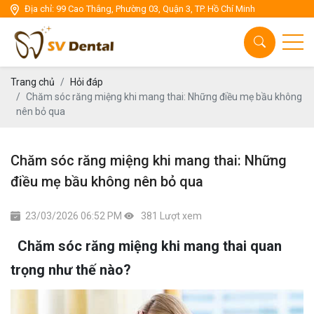
Địa chỉ: 99 Cao Thắng, Phường 03, Quận 3, TP. Hồ Chí Minh
Chăm sóc răng miệng
Thẩm mỹ răng sứ
Cấy ghép Implant
Trang chủ
Hỏi đáp
Chăm sóc răng miệng khi mang thai: Những điều mẹ bầu không
nên bỏ qua
Thẩm mỹ niền răng
Nha Khoa tổng quát
Chăm sóc răng miệng khi mang thai: Những
điều mẹ bầu không nên bỏ qua
23/03/2026 06:52 PM
381 Lượt xem
Chăm sóc răng miệng khi mang thai quan
trọng như thế nào?