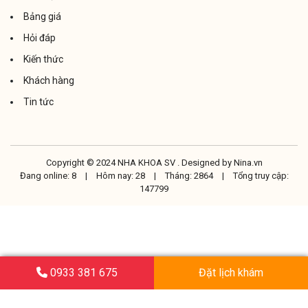
Bảng giá
Hỏi đáp
Kiến thức
Khách hàng
Tin tức
Copyright © 2024 NHA KHOA SV . Designed by
Nina.vn
Đang online: 8
|
Hôm nay: 28
|
Tháng: 2864
|
Tổng truy cập:
147799
0933 381 675
Đặt lịch khám