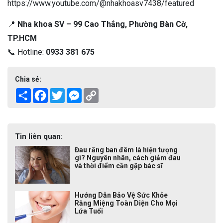
https://www.youtube.com/@nhakhoasv7438/featured
📍
Nha khoa SV – 99 Cao Thắng, Phường Bàn Cờ,
TP.HCM
📞 Hotline:
0933 381 675
Chia sẻ:
Share
Facebook
Twitter
Messenger
Copy
Link
Tin liên quan:
Đau răng ban đêm là hiện tượng
gì? Nguyên nhân, cách giảm đau
và thời điểm cần gặp bác sĩ
Hướng Dẫn Bảo Vệ Sức Khỏe
Răng Miệng Toàn Diện Cho Mọi
Lứa Tuổi