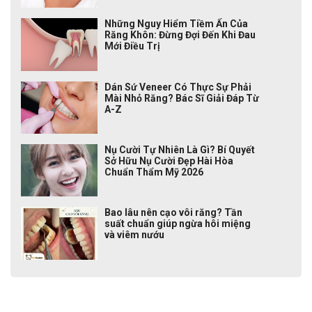
Những Nguy Hiểm Tiềm Ẩn Của
Răng Khôn: Đừng Đợi Đến Khi Đau
Mới Điều Trị
Dán Sứ Veneer Có Thực Sự Phải
Mài Nhỏ Răng? Bác Sĩ Giải Đáp Từ
A-Z
Nụ Cười Tự Nhiên Là Gì? Bí Quyết
Sở Hữu Nụ Cười Đẹp Hài Hòa
Chuẩn Thẩm Mỹ 2026
Bao lâu nên cạo vôi răng? Tần
suất chuẩn giúp ngừa hôi miệng
và viêm nướu